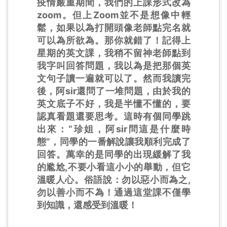
疫情嚴重期間，我們的上課形式改為
zoom。但上Zoom並不是想像中輕
鬆，如果以為打開頭像老師點完名就
可以為所欲為。那你就錯了！記得上
星期的英文課，我稍不留神老師點到
我字叫回答問題，我以為是把那個英
文句子讀一遍就可以了。然而我讀完
後，阿sir還問了一堆問題，由於我的
英文底子不好，我是半懂不懂的，要
認真看題還要思考。這時有個同學跳
出來：“珍姐，阿sir問這是什麼時
態”，同學的一番解說讓我順利完成了
回答。萬幸的是同學的出現緩解了我
的尷尬,不要小看這小小的舉動，但它
溫暖人心。俗語說：勿以惡小而為之,
勿以善小而不為！通過這堂課不僅學
到知識，還感受到溫暖！