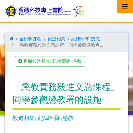
☰
全日制課程
毅進相集
紀律部隊-懲教
「懲教實務毅進文憑課程」同學參觀懲教�...
返回毅進相集: 紀律部隊-懲教
「懲教實務毅進文憑課程」
同學參觀懲教署的設施
毅進相集: 紀律部隊-懲教