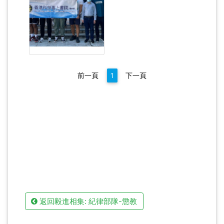
前一頁
1
下一頁
返回毅進相集: 紀律部隊-懲教