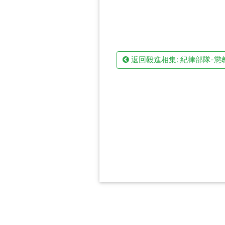
返回毅進相集: 紀律部隊-懲