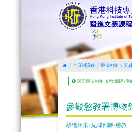
全日制課程
毅進相集
紀
返回毅進相集: 紀律部隊-懲
參觀懲教署博物
毅進相集: 紀律部隊-懲教