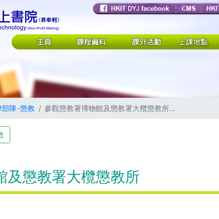
律部隊-懲教
參觀懲教署博物館及懲教署大欖懲教所...
教
館及懲教署大欖懲教所