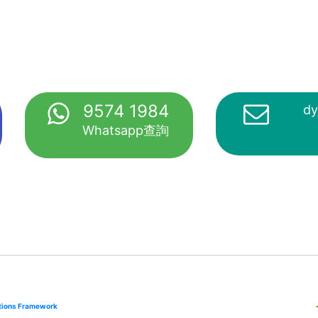
9574 1984
dy
Whatsapp查詢
cations Framework