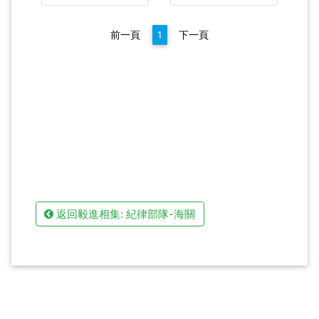
前一頁
1
下一頁
返回毅進相集: 紀律部隊-海關