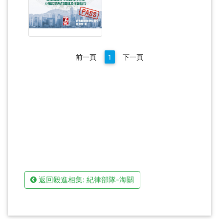
前一頁
1
下一頁
返回毅進相集: 紀律部隊-海關