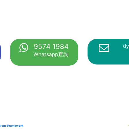
9574 1984
dy
Whatsapp查詢
cations Framework