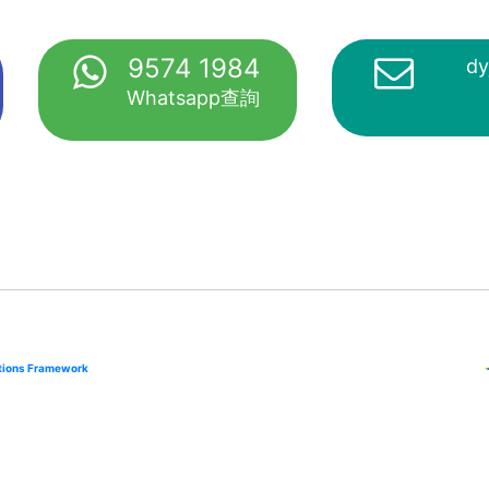
9574 1984
dy
Whatsapp查詢
cations Framework