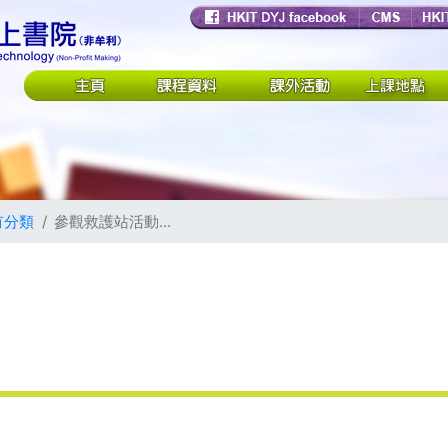
有分類
參觀救護站活動...