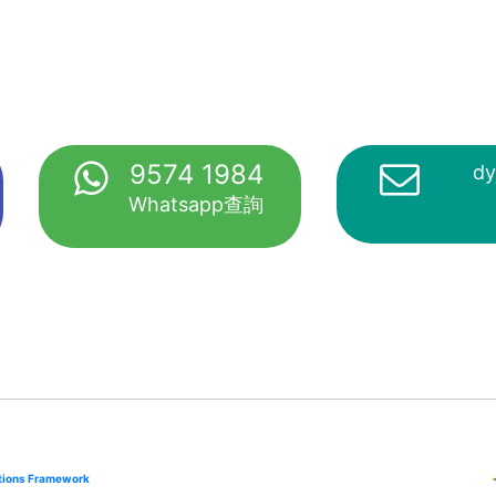
9574 1984
dy
Whatsapp查詢
cations Framework