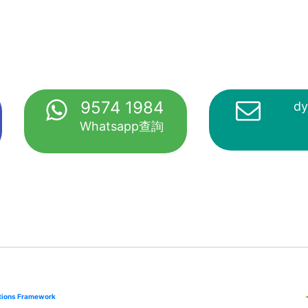
9574 1984
dy
Whatsapp查詢
cations Framework