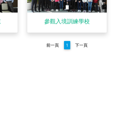
院
參觀入境訓練學校
前一頁
1
下一頁