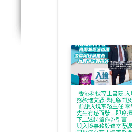
香港科技專上書院 入
務毅進文憑課程顧問
前總入境事務主任 李
先生有感而發，即席
下上述詩篇作為引言
與入境事務毅進文憑