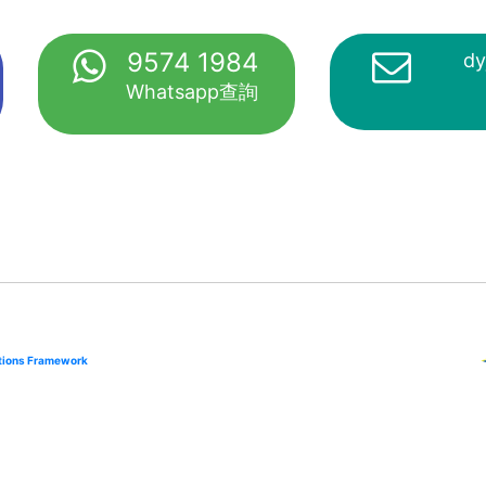
9574 1984
dy
Whatsapp查詢
cations Framework