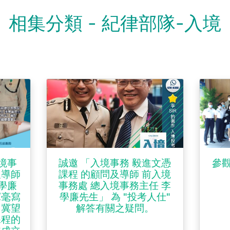
相集分類 - 紀律部隊-入境
境事
誠邀 「入境事務 毅進文憑
參觀
及導師
課程 的顧問及導師 前入境
學廉
事務處 總入境事務主任 李
揮毫寫
學廉先生」 為 "投考人仕"
，冀望
解答有關之疑問。
課程的