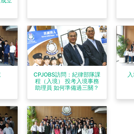
處成立
。
院
CPJOBS訪問：紀律部隊課
入
程（入境） 投考入境事務
助理員 如何準備過三關？