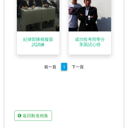
紀律部隊模擬面
成功投考同學分
試訓練
享面試心得
前一頁
1
下一頁
返回毅進相集