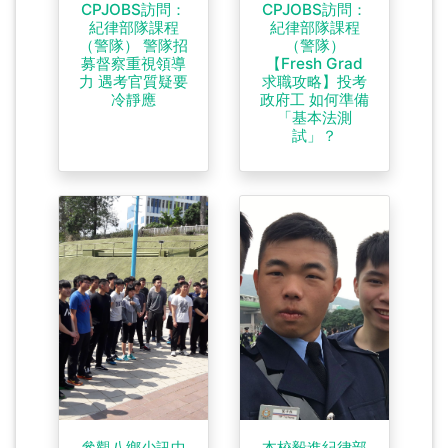
CPJOBS訪問：
CPJOBS訪問：
紀律部隊課程
紀律部隊課程
（警隊） 警隊招
（警隊）
募督察重視領導
【Fresh Grad
力 遇考官質疑要
求職攻略】投考
冷靜應
政府工 如何準備
「基本法測
試」？
參觀八鄉少訊中
本校毅進紀律部