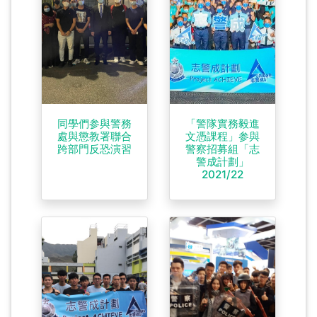
同學們参與警務
「警隊實務毅進
處與懲教署聯合
文憑課程」参與
跨部門反恐演習
警察招募組「志
警成計劃」
2021/22