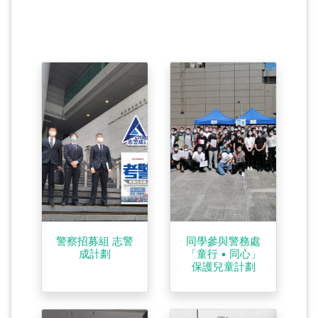
警察招募組 志警
同學參與警務處
成計劃
「童行 • 同心」
保護兒童計劃