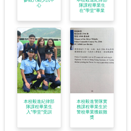
心
隊課程畢業生
在"學堂"畢業
本校毅進紀律部
本校毅進警隊實
隊課程畢業生
務課程畢業生於
入"學堂"受訓
警校畢業獲銀雞
獎