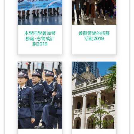
本學同學參加警
參觀警隊的招募
務處-志警成計
活動2019
劃2019