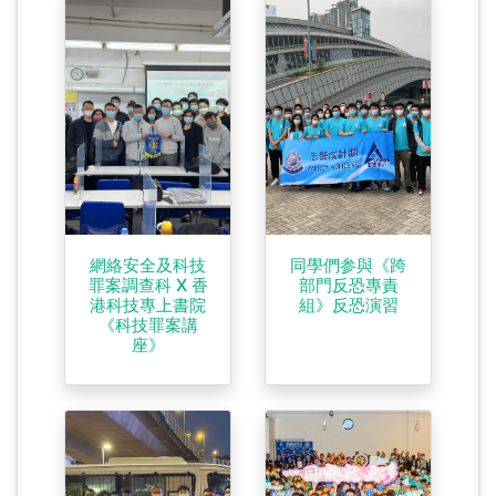
網絡安全及科技
同學們参與《跨
罪案調查科 X 香
部門反恐專責
港科技專上書院
組》反恐演習
《科技罪案講
座》