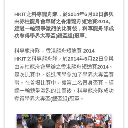
HKIT之科專龍舟隊，於2014年6月22日參與
由赤柱龍舟會舉辦之香港龍舟短途賽2014。
經過一輪競爭激烈的比賽後，科專龍舟隊成
功奪得學界大專盃(銀盃組)冠軍。
科專龍舟隊
香港龍舟短途賽
–
2014
之科專龍舟隊，於
年
月
日參與
HKIT
2014
6
22
由赤柱龍舟會舉辦之香港龍舟短途賽
。
2014
是次比賽中，毅進同學參加了學界大專盃賽
事。在首場比賽中，獲第二名晉身盃賽。經
過一輪競爭激烈的比賽後，科專龍舟隊成功
奪得學界大專盃
銀盃組
冠軍。
(
)