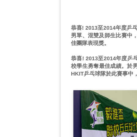
恭喜! 2013至2014
男單、混雙及師生比賽中，
佳團隊表現獎。
恭喜! 2013至2014
校學生勇奪最佳成績。於
HKIT乒乓球隊於此賽事