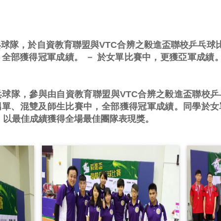
年度乒乓球隊，於自資教育聯盟與VTC合辨之毅進盃聯校乒乓球
全部獲得冠軍成績。 － 於女單比賽中，更獲亞軍成績。
年度乒乓球隊，參與由自資教育聯盟與VTC合辨之毅進盃聯
男單、混雙及師生比賽中，全部獲得冠軍成績。同學於女
中，以最佳成績獲得全場最佳團隊表現獎。