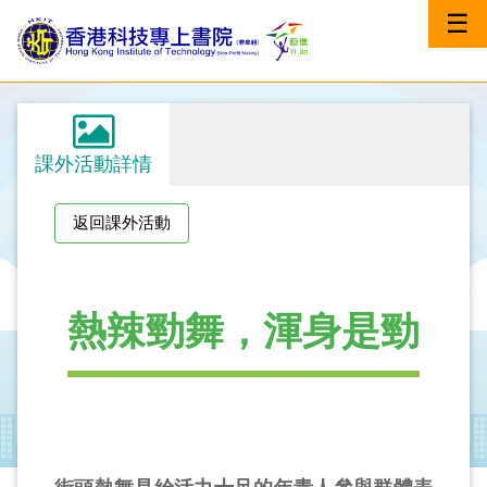
☰
課外活動詳情
返回課外活動
熱辣勁舞，渾身是勁