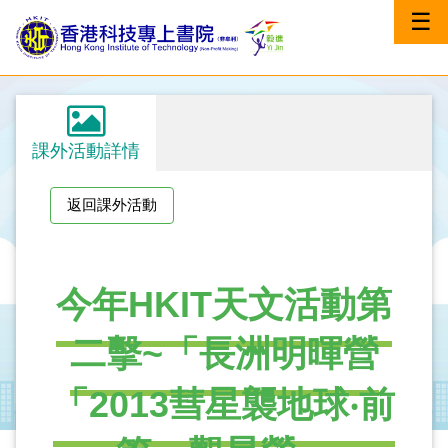
☰
課外活動詳情
返回課外活動
今年HKIT天文活動第
二擊~「長洲明暉營
「2013彗星襲地球‧前