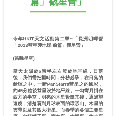
篇」觀星營」
今年HKIT天文活動第二擊~「長洲明暉營
「2013彗星襲地球‧前篇」觀星營」
(當晚星空)
當天太陽於6時半左右沒於地平線，日落
後，我們需把握時間，分秒必爭，在日落的
餘暉之中，一睹PanStarrs彗星之的風彩，
約45分鐘後彗星沒於地平線。一勾彎月掛在
西方的半空，明亮的木星緊隨其後，通過望
遠鏡，清楚看到月球表面的環形山、木星的
雲帶以及其四大衛星。而春季的各個主要星