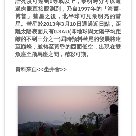
計亮度可達到0等或以上，黎明時分可以通
過肉眼直接觀測到，乃自1997年的「海爾-
博普」彗星之後，北半球可見最明亮的彗
星。彗星於2013年3月10日通過近日點，距
離太陽表面只有0.3AU(即地球與太陽平均距
離的不到三分之一)屆時預料彗尾的發展將達
至巔峰，並轉至黃昏的西面低空，出現在雙
魚座至飛馬座之間，精彩可期。
資料來自<<坐井會>>