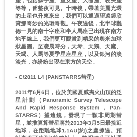
座，包括獅子座、室女座、大熊座、牧夫座
等等，皆整夜可見。十時後，帶著美麗光環
的土星也升東來出，我們可以通過望遠鏡欣
賞那奇妙的光環奇觀。午夜過後，北半球難
德一見的南十字座和半人馬座已出現在南方
地平線上，我們更可觀賞到精采的奧米加球
狀星團。至凌晨時分，天琴、天鵝、天鷹、
天蝎、人馬等夏季星座星座，以及銀河的淡
淡光，亦紛紛出現在東方的天空。
- C/2011 L4 (PANSTARRS彗星)
2011年6月6日，位於美國夏威夷火山頂的泛
星計劃（Panoramic Survey Telescope
And Rapid Response System，Pan-
STARRS）望遠鏡，發現了一顆非周期彗
星，並推算算彗星將於2013年3月5日最接近
地球，在距離地球1.1AU(約)之處掠過。預