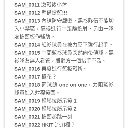
激戰後小休
SAM_0011
準備搶籃
SAM_0012
!!!
內線防守嚴密，黑衫隊伍不能切
SAM_0013
入小禁區，逼得進行中距離投射，另由一隊
友搶籃板作輔助。
紅衫球員在被力壓下強行起手。
SAM_0014
中間藍衫球員突然向後傳球，黑
SAM_0015
衫隊友無人看管，殺對方一個措手不及。
再度進行籃板戰術。
SAM_0016
插花？
SAM_0017
罰球線
，力阻藍衫
SAM_0018
one on one
球員進入射程範圍。
輕鬆拉筋示範
SAM_0019
1
輕鬆拉筋示範
SAM_0020
2
搶籃起跳一刻
SAM_0021
流川楓？
SAM_0022 HKIT