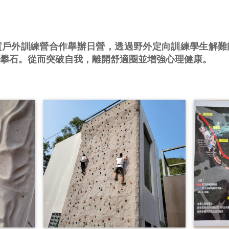
貢戶外訓練營合作舉辦日營，透過野外定向訓練學生解難
攀石。從而突破自我，離開舒適圈並增強心理健康。