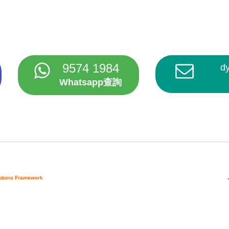
9574 1984
d
Whatsapp查詢
cations Framework