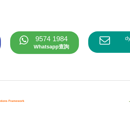
9574 1984
d
Whatsapp查詢
cations Framework