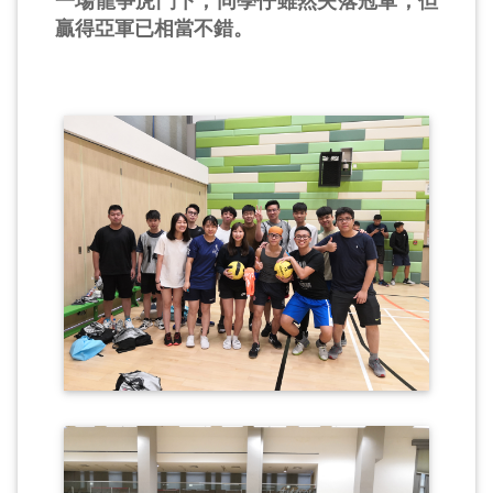
一場龍爭虎鬥下，同學仔雖然失落冠軍，但
贏得亞軍已相當不錯。