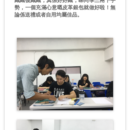
織織復織織，真係好好織，睇同學三兩下手
勢，一個充滿心意嘅皮革銀包就做好啦！無
論係送禮或者自用均屬佳品。