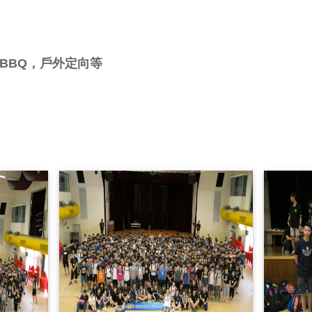
括BBQ，戶外定向等