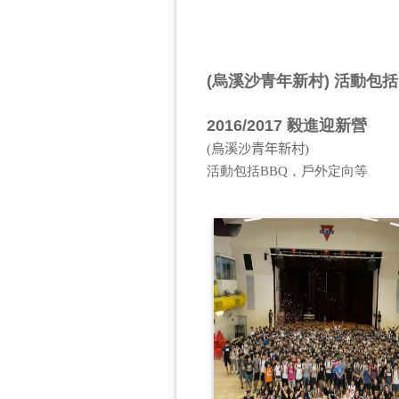
(烏溪沙青年新村) 活動包
2016/2017 毅進迎新營
烏溪沙青年新村
(
)
活動包括BBQ，戶外定向等