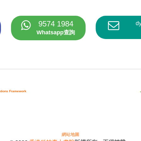
9574 1984
d
Whatsapp查詢
cations Framework
網站地圖