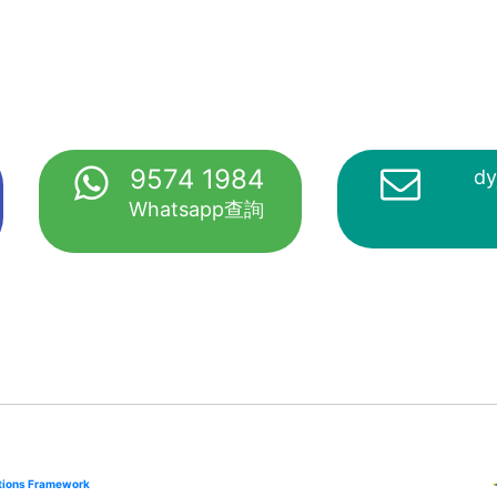
9574 1984
dy
Whatsapp查詢
cations Framework