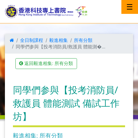
☰
全日制課程
毅進相集
所有分類
同學們参與【投考消防員/救護員 體能測�...
返回毅進相集: 所有分類
同學們参與【投考消防員/
救護員 體能測試 備試工作
坊】
毅進相集: 所有分類