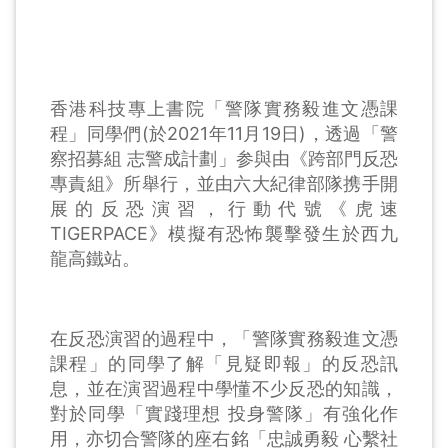
香港科技專上書院「警隊實務毅進文憑課
程」同學們(於2021年11月19日)，透過「警
察招募組 志警成計劃」参與由《跨部門反恐
專責組》所舉行，並由六大紀律部隊携手開
展的反恐演習，行動代號《虎速
TIGERPACE》模擬有恐怖襲擊發生於西九
龍高鐵站。
在反恐演習的過程中，「警隊實務毅進文憑
課程」的同學了解「見疑即報」的反恐訊
息，並在演習過程中學懂不少反恐的知識，
對於同學「實踐理想 投身警隊」有強化作
用，亦切合警隊的座右銘「忠誠勇毅 心繫社