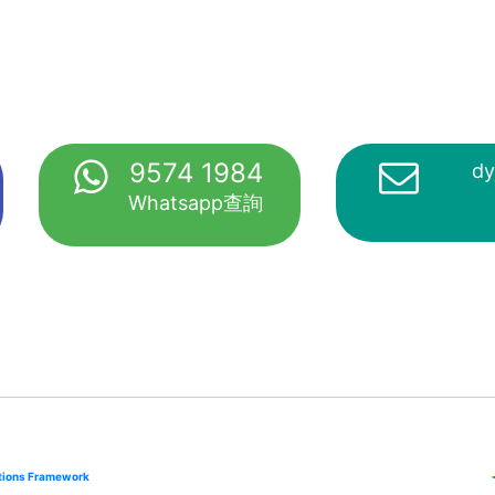
9574 1984
dy
Whatsapp查詢
cations Framework