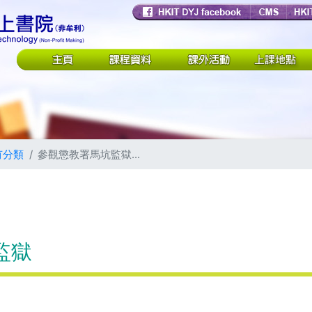
有分類
參觀懲教署馬坑監獄...
監獄