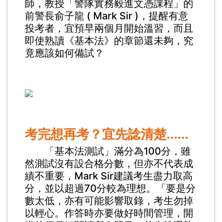
師，教授「警隊實務毅進文憑課程」的
前警長俞子龍 ( Mark Sir )，提醒有意
投考者，宜預早兩個月開始溫習，而且
即使熟讀《基本法》的章節還未夠，究
竟應該如何備試？
考完想再考？宜先諗清楚……
「基本法測試」滿分為100分，雖
然測試沒有設合格分數，但亦不代表成
績不重要，Mark Sir建議考生盡力取高
分，並以超過70分較為理想。「要是分
數太低，亦有可能影響取錄，考生勿掉
以輕心。作答時亦要做好時間管理，開