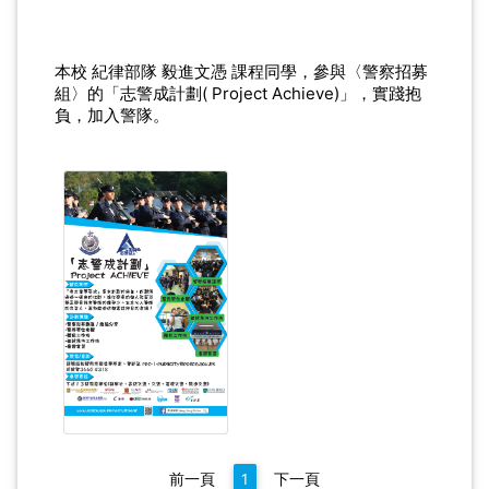
本校 紀律部隊 毅進文憑 課程同學，參與〈警察招募
組〉的「志警成計劃( Project Achieve)」，實踐抱
負，加入警隊。
前一頁
1
下一頁