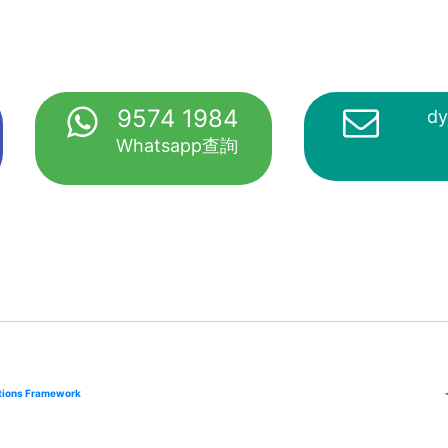
9574 1984
dy
Whatsapp查詢
cations Framework